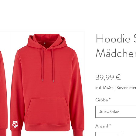
Hoodie 
Mädche
Preis
39,99 €
inkl. MwSt.
|
Kostenlose
Größe
*
Auswählen
Anzahl
*