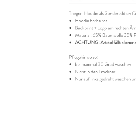
Trieger-Hoodie als Sonderedition f
Hoodie Farbe rot
Backprint + Logo am rechten Är
Material: 65% Baumwolle 35% Po
ACHTUNG: Artikel fällt kleiner
Pflegehinweise:
bei maximal 30 Grad waschen
Nicht in den Trockner
Nur auf links gedreht waschen u