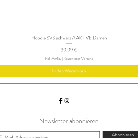
Hoodie SVS schwarz // AKTIVE Damen
Preis
39,99 €
inkl. MwSt.
|
Kostenloser Versand
In den Warenkorb
Newsletter abonnieren
Abonnieren