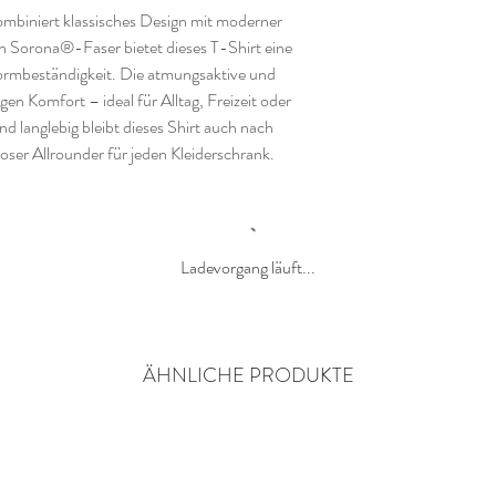
langanhaltenden Trage
mbiniert klassisches Design mit moderner
Sorona® extrem pflege
n Sorona®-Faser bietet dieses T-Shirt eine
behält auch nach zah
rmbeständigkeit. Die atmungsaktive und
Haptik.
igen Komfort – ideal für Alltag, Freizeit oder
und langlebig bleibt dieses Shirt auch nach
oser Allrounder für jeden Kleiderschrank.
Ladevorgang läuft...
ÄHNLICHE PRODUKTE