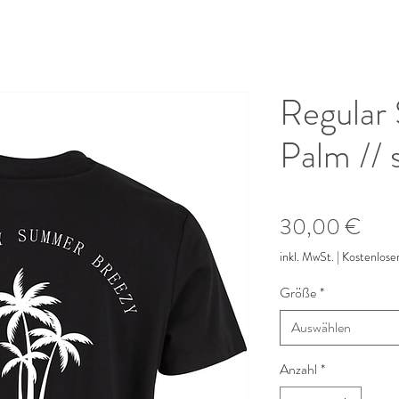
Regular 
Palm // 
Prei
30,00 €
inkl. MwSt.
|
Kostenlose
Größe
*
Auswählen
Anzahl
*