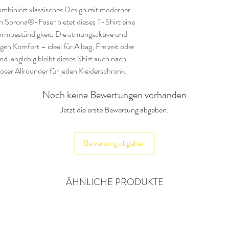
langanhaltenden Trage
mbiniert klassisches Design mit moderner
Sorona® extrem pflege
n Sorona®-Faser bietet dieses T-Shirt eine
behält auch nach zah
rmbeständigkeit. Die atmungsaktive und
Haptik.
igen Komfort – ideal für Alltag, Freizeit oder
und langlebig bleibt dieses Shirt auch nach
oser Allrounder für jeden Kleiderschrank.
Noch keine Bewertungen vorhanden
Jetzt die erste Bewertung abgeben.
Bewertung abgeben
ÄHNLICHE PRODUKTE