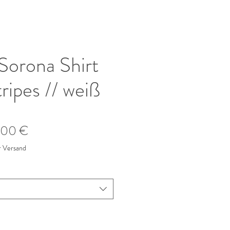
Sorona Shirt
ipes // weiß
ndardpreis
Sale-
,00 €
Preis
r Versand