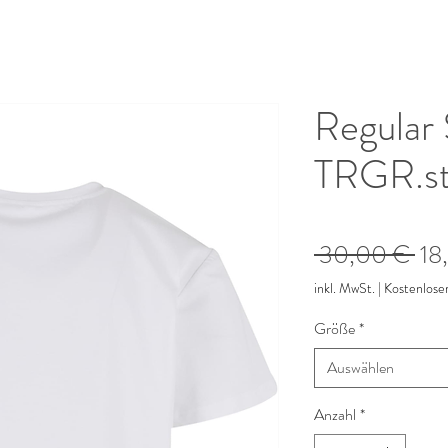
Regular 
TRGR.str
Sta
 30,00 € 
18
inkl. MwSt.
|
Kostenlose
Größe
*
Auswählen
Anzahl
*