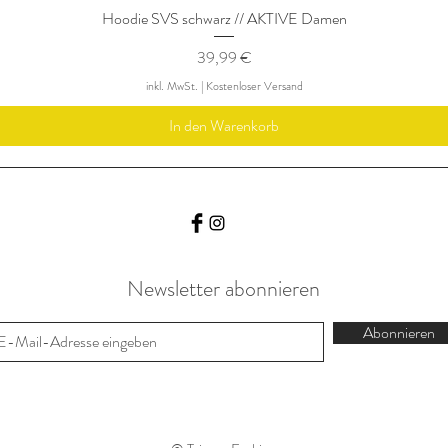
Hoodie SVS schwarz // AKTIVE Damen
Preis
39,99 €
inkl. MwSt.
|
Kostenloser Versand
In den Warenkorb
Newsletter abonnieren
Abonnieren