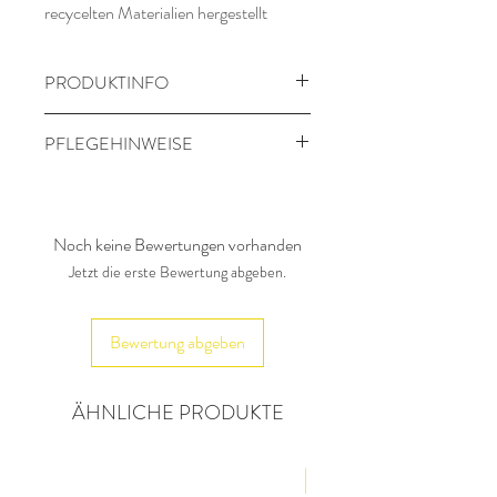
recycelten Materialien hergestellt
PRODUKTINFO
Material: 100 % Polyester (recycelt)
PFLEGEHINWEISE
bei maximal 30 Grad waschen
Nicht in den Trockner
Nur auf links gedreht waschen und
Noch keine Bewertungen vorhanden
bügeln
Jetzt die erste Bewertung abgeben.
Bewertung abgeben
ÄHNLICHE PRODUKTE
NEU