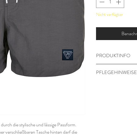
Nicht verfügbar
Benachri
PRODUKTINFO
Oberstoff 1: 100% Ny
PFLEGEHINWEISE
Futter 1: 100% Polye
bei maximal 30 G
Nicht in den Trock
Nur auf links ged
durch die stylische und lässige Passform.
ner verschließbaren Tasche hinten darf die