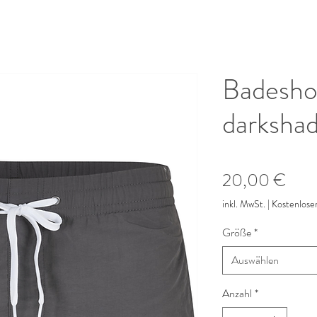
Badeshor
darksha
Prei
20,00 €
inkl. MwSt.
|
Kostenlose
Größe
*
Auswählen
Anzahl
*