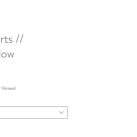
ts //
dow
s
r Versand