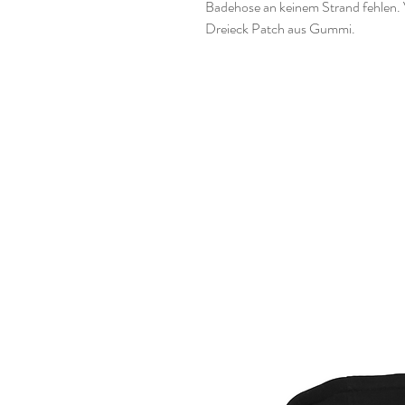
Badehose an keinem Strand fehlen. V
Dreieck Patch aus Gummi.